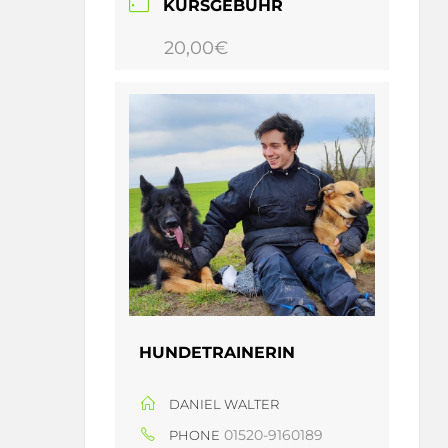
KURSGEBÜHR
20,00€
HUNDETRAINERIN
DANIEL WALTER
01520-9160189
PHONE