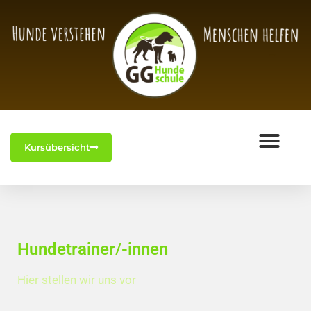
Kursübersicht
Hundetrainer/-innen
Hier stellen wir uns vor