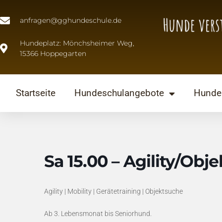
anfragen@gghundeschule.de
Hundeplatz: Mönchsheimer Weg,
15366 Hoppegarten
Startseite
Hundeschulangebote
Hunde 
Sa 15.00 – Agility/Obj
Agility | Mobility | Gerätetraining | Objektsuche
Ab 3. Lebensmonat bis Seniorhund.