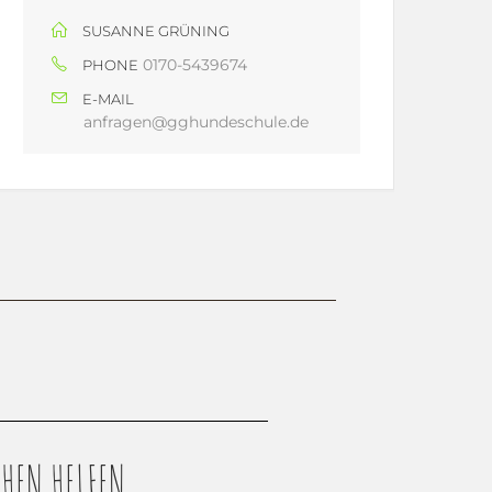
SUSANNE GRÜNING
0170-5439674
PHONE
E-MAIL
anfragen@gghundeschule.de
HEN HELFEN