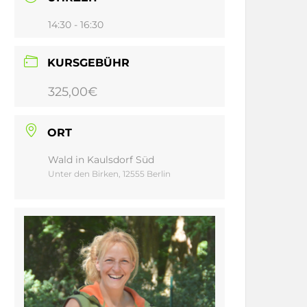
14:30 - 16:30
KURSGEBÜHR
325,00€
ORT
Wald in Kaulsdorf Süd
Unter den Birken, 12555 Berlin