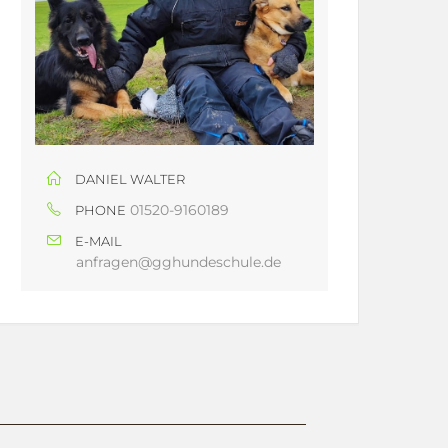
DANIEL WALTER
01520-9160189
PHONE
E-MAIL
anfragen@gghundeschule.de