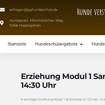
anfragen@gghundeschule.de
Hundeplatz: Mönchsheimer Weg,
15366 Hoppegarten
Startseite
Hundeschulangebote
Hunde 
Erziehung Modul 1 Sam
14:30 Uhr
6-wöchiges Erziehung Modul 1 (6 Einheiten à 120 min, 1x 