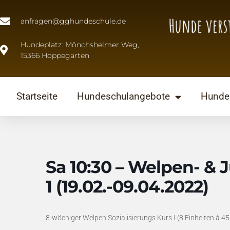
anfragen@gghundeschule.de
Hundeplatz: Mönchsheimer Weg,
15366 Hoppegarten
Startseite
Hundeschulangebote
Hunde 
Sa 10:30 – Welpen- & 
1 (19.02.-09.04.2022)
8-wöchiger Welpen Sozialisierungs Kurs I (8 Einheiten à 45