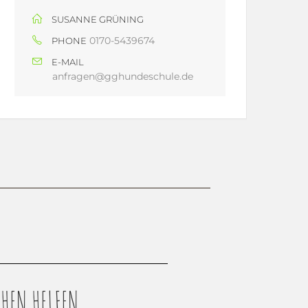
SUSANNE GRÜNING
0170-5439674
PHONE
E-MAIL
anfragen@gghundeschule.de
HEN HELFEN